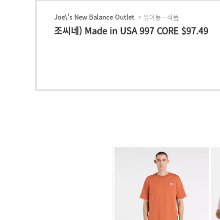
Joe\'s New Balance Outlet
> 유아동 · 식품
조씨네) Made in USA 997 CORE $97.49