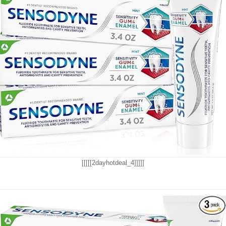
[[[[[2dayhotdeal_4]]]]]