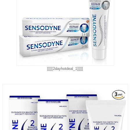
[[[[[2dayhotdeal_1]]]]]