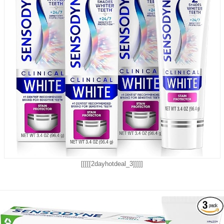
[[[[[2dayhotdeal_3]]]]]