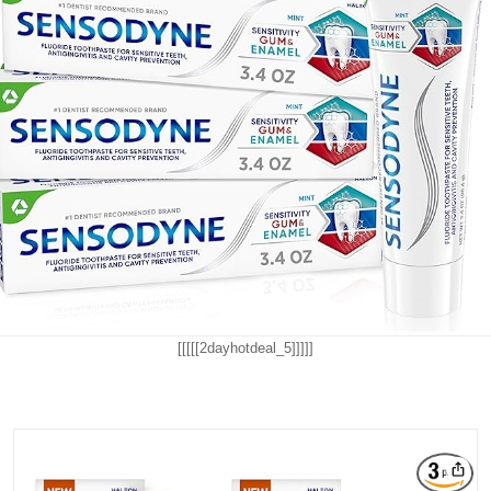
[[[[[2dayhotdeal_5]]]]]