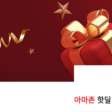
아마존
핫딜